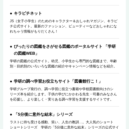
キラピチネット
JS（女子小学生）のためのキャラクター＆おしゃれマガジン、キラピ
チ公式サイト。最新のファッション、ビューティーなどおしゃれにな
れちゃう情報がもりだくさん！
ぴったりの図鑑をさがせる図鑑のポータルサイト 「学研
の図鑑WEB」
学研の図鑑の公式サイト。幼児、小学生から専門的な図鑑まで、年齢
別・目的別のいろいろな図鑑の紹介やキャンペーン情報などを紹介。
学研の調べ学習お役立ちサイト「図書館行こ！」
学研グループ発行の、調べ学習に役立つ書籍や学校図書館向けのシ
リーズ本を紹介します。子供の学びにかかわる先生・司書のみなさん
を応援し、より楽しく・実りある調べ学習を支援するサイトです。
「5分後に意外な結末」シリーズ
ラストに待ち受ける感動、笑い、人生の教訓…。大人気のショート
ショートシリーズ 学研の「5分後に意外な結末」シリーズの公式サイ