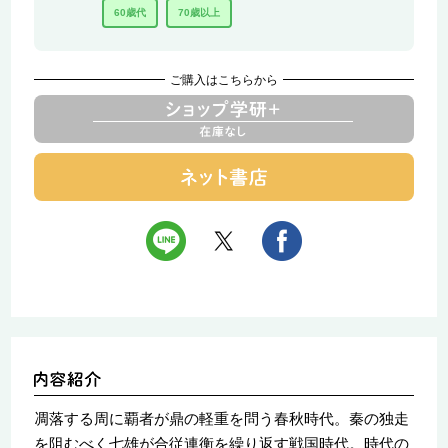
60歳代
70歳以上
ご購入はこちらから
凋落する周に覇者が鼎の軽重を問う春秋時代。秦の独走
を阻むべく七雄が合従連衡を繰り返す戦国時代。時代の