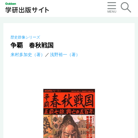
歴史群像シリーズ
争覇 春秋戦国
来村多加史（著）
浅野裕一（著）