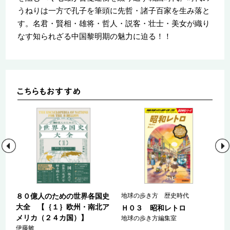
うねりは一方で孔子を筆頭に先哲・諸子百家を生み落と
す。名君・賢相・雄将・哲人・説客・壮士・美女が織り
なす知られざる中国黎明期の魅力に迫る！！
８０億人のための世界各国史
地球の歩き方 歴史時代
大全 【｛１｝欧州・南北ア
Ｈ０３ 昭和レトロ
メリカ（２４カ国）】
地球の歩き方編集室
伊藤敏