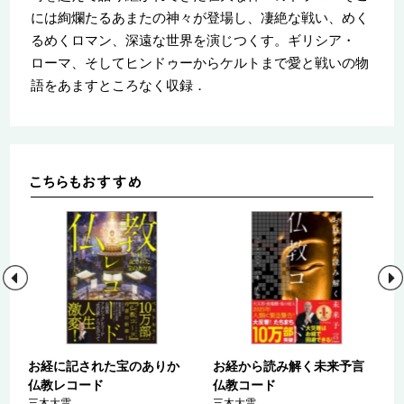
には絢爛たるあまたの神々が登場し、凄絶な戦い、めく
るめくロマン、深遠な世界を演じつくす。ギリシア・
ローマ、そしてヒンドゥーからケルトまで愛と戦いの物
語をあますところなく収録．
お経に記された宝のありか
お経から読み解く未来予言
仏教レコード
仏教コード
三木大雲
三木大雲