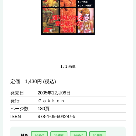
1
/
1
画像
定価 1,430円 (税込)
発売日
2005年12月09日
発行
Ｇａｋｋｅｎ
ページ数
180頁
ISBN
978-4-05-604297-9
対象
20歳代
30歳代
40歳代
50歳代