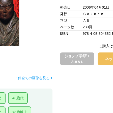
発売日
2006年04月01日
発行
Ｇａｋｋｅｎ
判型
Ａ５
ページ数
230頁
ISBN
978-4-05-604352-
ご購入は
1件全ての画像を見る
代
40歳代
代
70歳以上