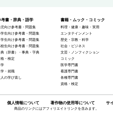
参考書・辞典・語学
書籍・ムック・コミック
幼児向け参考書・問題集
料理・健康・趣味・実用
小学生向け参考書・問題集
エンタテインメント
中学生向け参考書・問題集
歴史・宗教・科学
高校生向け参考書・問題集
社会・ビジネス
辞典（辞書）・事典・字典
文芸・ノンフィクション
資格・検定
コミック
語学
医学専門書
進学・就職
看護専門書
大人の学び直し
各種専門書
資格・検定
個人情報について
著作物の使用等について
サ
商品のリンクにはアフィリエイトリンクを含みます。