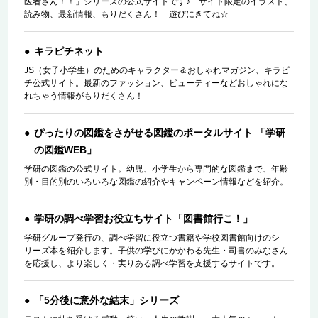
医者さん！！」シリーズの公式サイトです♪ サイト限定のイラスト、
読み物、最新情報、もりだくさん！ 遊びにきてね☆
キラピチネット
JS（女子小学生）のためのキャラクター＆おしゃれマガジン、キラピ
チ公式サイト。最新のファッション、ビューティーなどおしゃれにな
れちゃう情報がもりだくさん！
ぴったりの図鑑をさがせる図鑑のポータルサイト 「学研
の図鑑WEB」
学研の図鑑の公式サイト。幼児、小学生から専門的な図鑑まで、年齢
別・目的別のいろいろな図鑑の紹介やキャンペーン情報などを紹介。
学研の調べ学習お役立ちサイト「図書館行こ！」
学研グループ発行の、調べ学習に役立つ書籍や学校図書館向けのシ
リーズ本を紹介します。子供の学びにかかわる先生・司書のみなさん
を応援し、より楽しく・実りある調べ学習を支援するサイトです。
「5分後に意外な結末」シリーズ