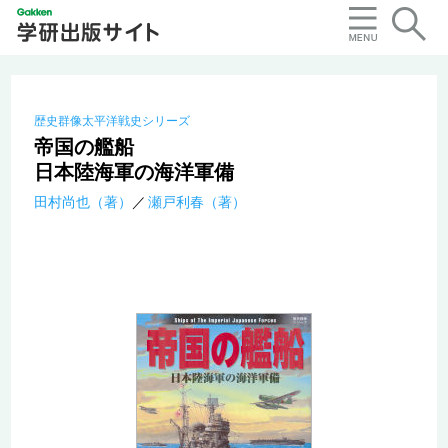
歴史群像太平洋戦史シリーズ
帝国の艦船
日本陸海軍の海洋軍備
田村尚也（著）
瀬戸利春（著）