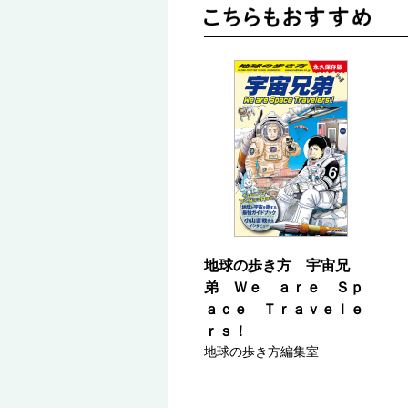
地球の歩き方 宇宙兄
弟 Ｗｅ ａｒｅ Ｓｐ
ａｃｅ Ｔｒａｖｅｌｅ
ｒｓ！
地球の歩き方編集室