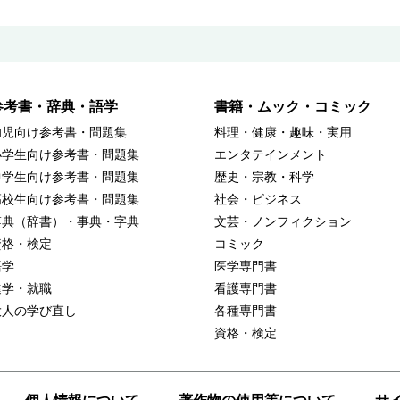
参考書・辞典・語学
書籍・ムック・コミック
幼児向け参考書・問題集
料理・健康・趣味・実用
小学生向け参考書・問題集
エンタテインメント
中学生向け参考書・問題集
歴史・宗教・科学
高校生向け参考書・問題集
社会・ビジネス
辞典（辞書）・事典・字典
文芸・ノンフィクション
資格・検定
コミック
語学
医学専門書
進学・就職
看護専門書
大人の学び直し
各種専門書
資格・検定