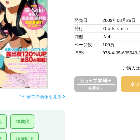
発売日
2009年08月25日
発行
Ｇａｋｋｅｎ
判型
Ａ４
ページ数
100頁
ISBN
978-4-05-605643-
ご購入は
1件全ての画像を見る
代
40歳代
代
70歳以上