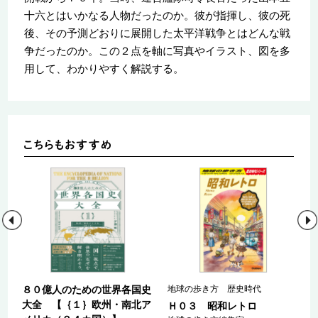
十六とはいかなる人物だったのか。彼が指揮し、彼の死
後、その予測どおりに展開した太平洋戦争とはどんな戦
争だったのか。この２点を軸に写真やイラスト、図を多
用して、わかりやすく解説する。
史
８０億人のための世界各国史
地球の歩き方 歴史時代
大全 【｛１｝欧州・南北ア
Ｈ０３ 昭和レトロ