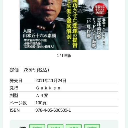
1
/
1
画像
定価 785円 (税込)
発売日
2011年11月24日
発行
Ｇａｋｋｅｎ
判型
Ａ４変
ページ数
130頁
ISBN
978-4-05-606509-1