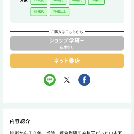
対象
20歳代
30歳代
40歳代
50歳代
60歳代
70歳以上
ご購入はこちらから
開戦から７０年。当時、連合艦隊司令長官だった山本五