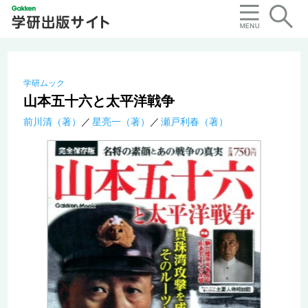
学研ムック
山本五十六と太平洋戦争
前川清（著）
星亮一（著）
瀬戸利春（著）