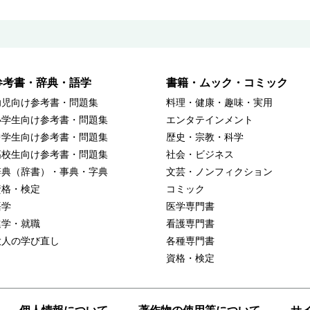
参考書・辞典・語学
書籍・ムック・コミック
幼児向け参考書・問題集
料理・健康・趣味・実用
小学生向け参考書・問題集
エンタテインメント
中学生向け参考書・問題集
歴史・宗教・科学
高校生向け参考書・問題集
社会・ビジネス
辞典（辞書）・事典・字典
文芸・ノンフィクション
資格・検定
コミック
語学
医学専門書
進学・就職
看護専門書
大人の学び直し
各種専門書
資格・検定