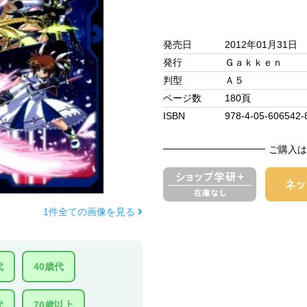
発売日
2012年01月31日
発行
Ｇａｋｋｅｎ
判型
Ａ５
ページ数
180頁
ISBN
978-4-05-606542-
ご購入は
1件全ての画像を見る
代
40歳代
代
70歳以上