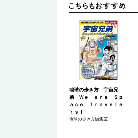
地球の歩き方 宇宙兄
弟 Ｗｅ ａｒｅ Ｓｐ
ａｃｅ Ｔｒａｖｅｌｅ
ｒｓ！
地球の歩き方編集室