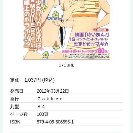
1
/
1
画像
定価 1,037円 (税込)
発売日
2012年03月22日
発行
Ｇａｋｋｅｎ
判型
Ａ４
ページ数
100頁
ISBN
978-4-05-606596-1