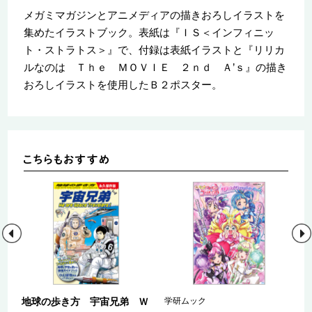
メガミマガジンとアニメディアの描きおろしイラストを
集めたイラストブック。表紙は『ＩＳ＜インフィニッ
ト・ストラトス＞』で、付録は表紙イラストと『リリカ
ルなのは Ｔｈｅ ＭＯＶＩＥ ２ｎｄ Ａ’ｓ』の描き
おろしイラストを使用したＢ２ポスター。
た
地球の歩き方 宇宙兄弟 Ｗ
学研ムック