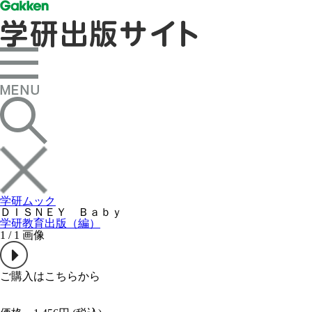
学研ムック
ＤＩＳＮＥＹ Ｂａｂｙ
学研教育出版（編）
1
/
1
画像
ご購入はこちらから