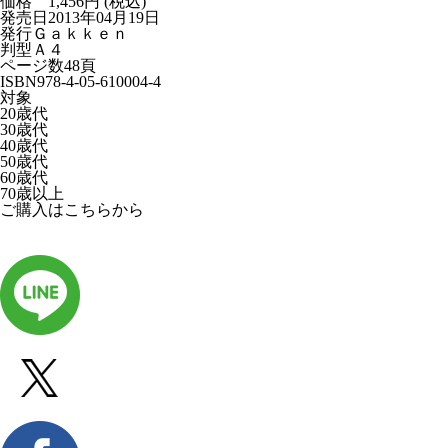
価格 1,456円 (税込)
発売日
2013年04月19日
発行
Ｇａｋｋｅｎ
判型
Ａ４
ページ数
48頁
ISBN
978-4-05-610004-4
対象
20歳代
30歳代
40歳代
50歳代
60歳代
70歳以上
ご購入はこちらから