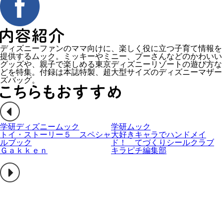
ディズニーファンのママ向けに、楽しく役に立つ子育て情報を
提供するムック。ミッキーやミニー、プーさんなどのかわいい
グッズや、親子で楽しめる東京ディズニーリゾートの遊び方な
どを特集。付録は本誌特製、超大型サイズのディズニーマザー
ズバッグ。
学研ディズニームック
学研ムック
トイ・ストーリー５ スペシャ
大好きキャラでハンドメイ
ルブック
ド！ てづくりシールクラブ
Ｇａｋｋｅｎ
キラピチ編集部