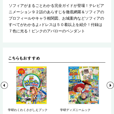
ソフィアがまるごとわかる完全ガイドが登場！テレビア
ニメーション９２話のあらすじを徹底網羅＆ソフィアの
プロフィールやキャラ相関図、お城案内などソフィアの
すべてがわかるよ♪ドレスは５０着以上を紹介！付録は
７色に光る！ピンクのアバローのペンダント
ー
学研わくわくさがしえブック
学研ディズニームック