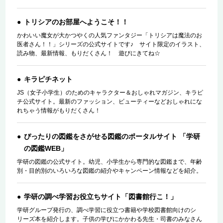
トリシアのお部屋へようこそ！！
かわいい魔女が大かつやくの人気ファンタジー「トリシアは魔法のお
医者さん！！」シリーズの公式サイトです♪ サイト限定のイラスト、
読み物、最新情報、もりだくさん！ 遊びにきてね☆
キラピチネット
JS（女子小学生）のためのキャラクター＆おしゃれマガジン、キラピ
チ公式サイト。最新のファッション、ビューティーなどおしゃれにな
れちゃう情報がもりだくさん！
ぴったりの図鑑をさがせる図鑑のポータルサイト 「学研
の図鑑WEB」
学研の図鑑の公式サイト。幼児、小学生から専門的な図鑑まで、年齢
別・目的別のいろいろな図鑑の紹介やキャンペーン情報などを紹介。
学研の調べ学習お役立ちサイト「図書館行こ！」
学研グループ発行の、調べ学習に役立つ書籍や学校図書館向けのシ
リーズ本を紹介します。子供の学びにかかわる先生・司書のみなさん