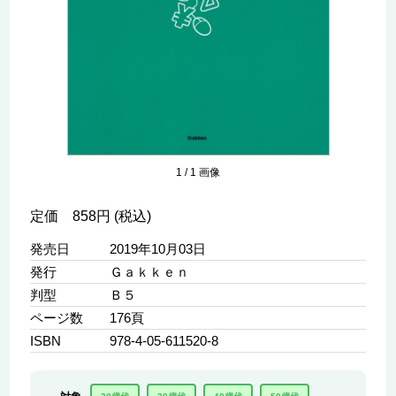
1
/
1
画像
定価 858円 (税込)
発売日
2019年10月03日
発行
Ｇａｋｋｅｎ
判型
Ｂ５
ページ数
176頁
ISBN
978-4-05-611520-8