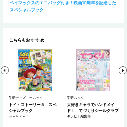
ベイマックスのエコバッグ付き！映画10周年を記念した
スペシャルブック
学研ディズニームック
学研ムック
トイ・ストーリー５ スペ
大好きキャラでハンドメイ
ー
シャルブック
ド！ てづくりシールクラブ
女
Ｇａｋｋｅｎ
キラピチ編集部