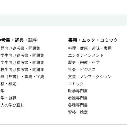
参考書・辞典・語学
書籍・ムック・コミック
幼児向け参考書・問題集
料理・健康・趣味・実用
小学生向け参考書・問題集
エンタテインメント
中学生向け参考書・問題集
歴史・宗教・科学
高校生向け参考書・問題集
社会・ビジネス
辞典（辞書）・事典・字典
文芸・ノンフィクション
資格・検定
コミック
語学
医学専門書
進学・就職
看護専門書
大人の学び直し
各種専門書
資格・検定