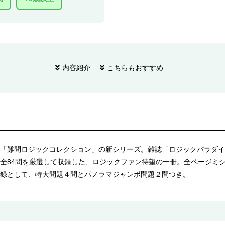
内容紹介
こちらもおすすめ
「難問ロジックコレクション」の新シリーズ。雑誌「ロジックパラダイ
全84問を厳選して収録した、ロジックファン待望の一冊。全ページミ
録として、特大問題４問とパノラマジャンボ問題２問つき。