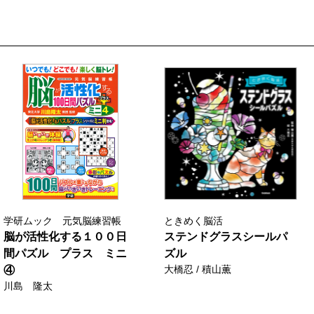
学研ムック 元気脳練習帳
ときめく脳活
脳が活性化する１００日
ステンドグラスシールパ
間パズル プラス ミニ
ズル
大橋忍 / 積山薫
④
川島 隆太