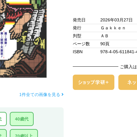
発売日
2026年03月27日
発行
Ｇａｋｋｅｎ
判型
ＡＢ
ページ数
90頁
ISBN
978-4-05-611841-
ご購入は
1件全ての画像を見る
代
40歳代
代
70歳以上