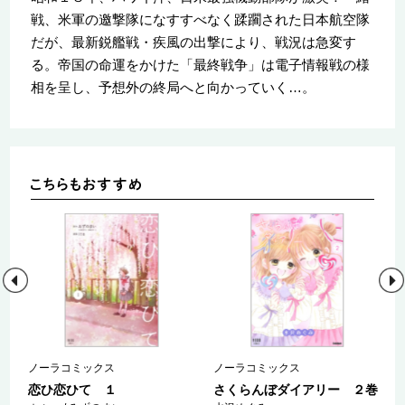
戦、米軍の邀撃隊になすすべなく蹂躙された日本航空隊
だが、最新鋭艦戦・疾風の出撃により、戦況は急変す
る。帝国の命運をかけた「最終戦争」は電子情報戦の様
相を呈し、予想外の終局へと向かっていく…。
ノーラコミックス
ノーラコミックス
Ｏ
恋ひ恋ひて １
さくらんぼダイアリー ２巻