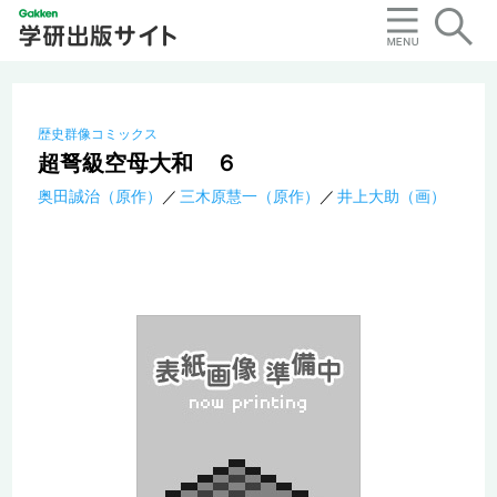
歴史群像コミックス
超弩級空母大和 ６
奥田誠治（原作）
三木原慧一（原作）
井上大助（画）