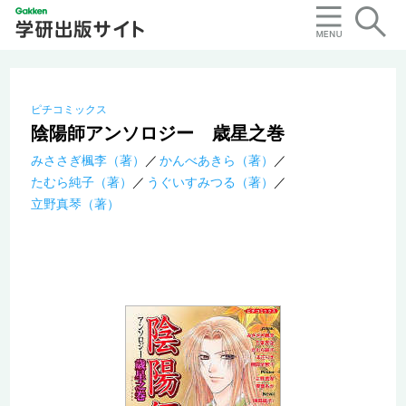
ピチコミックス
陰陽師アンソロジー 歳星之巻
みささぎ楓李（著）
かんべあきら（著）
たむら純子（著）
うぐいすみつる（著）
立野真琴（著）