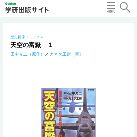
歴史群像コミックス
天空の富嶽 １
田中光二（原作）
カネダ工房（画）