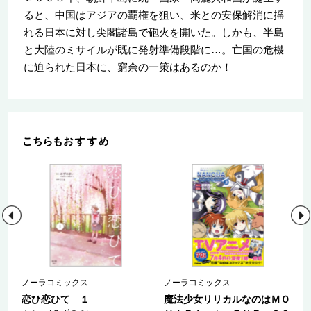
ると、中国はアジアの覇権を狙い、米との安保解消に揺
れる日本に対し尖閣諸島で砲火を開いた。しかも、半島
と大陸のミサイルが既に発射準備段階に…。亡国の危機
に迫られた日本に、窮余の一策はあるのか！
ノーラコミックス
ノーラコミックス
巻
恋ひ恋ひて １
魔法少女リリカルなのはＭＯ