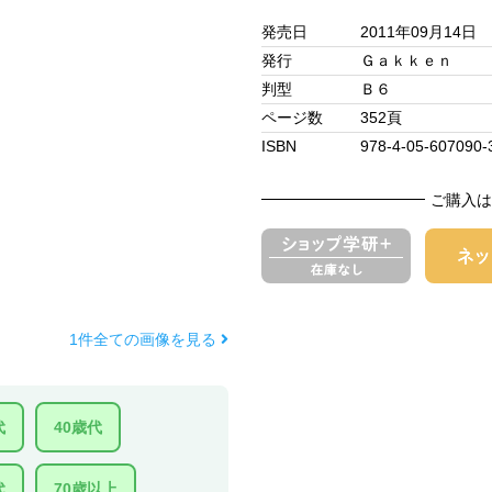
発売日
2011年09月14日
発行
Ｇａｋｋｅｎ
判型
Ｂ６
ページ数
352頁
ISBN
978-4-05-607090-
ご購入は
1件全ての画像を見る
代
40歳代
代
70歳以上