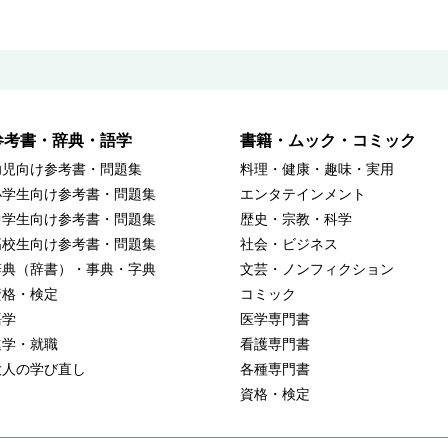
参考書・辞典・語学
書籍・ムック・コミック
幼児向け参考書・問題集
料理・健康・趣味・実用
小学生向け参考書・問題集
エンタテインメント
中学生向け参考書・問題集
歴史・宗教・科学
高校生向け参考書・問題集
社会・ビジネス
辞典（辞書）・事典・字典
文芸・ノンフィクション
資格・検定
コミック
語学
医学専門書
進学・就職
看護専門書
大人の学び直し
各種専門書
資格・検定