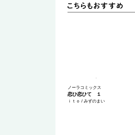
ノーラコミックス
恋ひ恋ひて １
ｉｔｏ / みずのまい