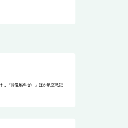
たけし『帰還燃料ゼロ』ほか航空戦記