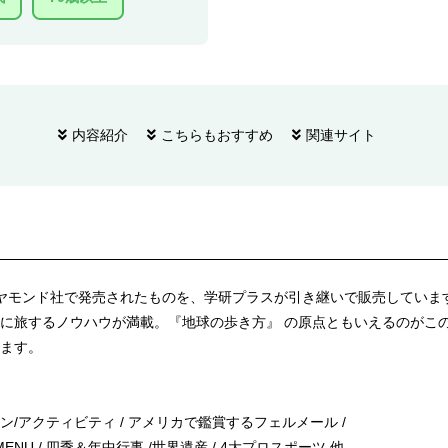
内容紹介
こちらもおすすめ
関連サイト
にダイヤモンド社で発売されたものを、学研プラスが引き継いで販売してい
旅するノウハウが満載。『地球の歩き方』 の原点ともいえるのがこの『ア
ます。
/アクティビティ / アメリカで鑑賞するフェルメール /
NU / 四季＆年中行事 /世界遺産 / 4大プロスポーツ 他