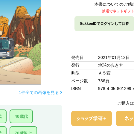
本書についてのご感
抽選でネットギフ
GakkenIDでログインして回答
発売日
2021年01月12日
発行
地球の歩き方
判型
Ａ５変
ページ数
736頁
ISBN
978-4-05-801299-
1件全ての画像を見る
ご購入は
代
40歳代
代
70歳以上