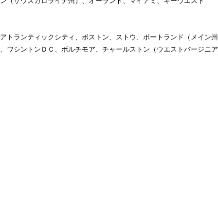
ン（サウスカロライナ州）、オーランド、マイアミ、キーウエスト
アトランティックシティ、ボストン、ストウ、ポートランド（メイン州
、ワシントンＤＣ、ボルチモア、チャールストン（ウエストバージニア