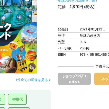
地球の歩き方編集室（編）
定価 1,870円 (税込)
発売日
2021年01月12日
発行
地球の歩き方
判型
Ａ５
ページ数
256頁
ISBN
978-4-05-801465-
ご購入は
1件全ての画像を見る
代
40歳代