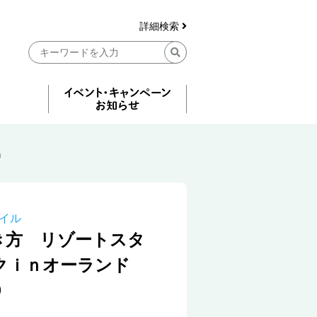
詳細検索
』
イル
き方 リゾートスタ
クｉｎオーランド
９