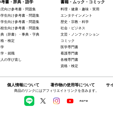
参考書・辞典・語学
書籍・ムック・コミック
幼児向け参考書・問題集
料理・健康・趣味・実用
小学生向け参考書・問題集
エンタテインメント
中学生向け参考書・問題集
歴史・宗教・科学
高校生向け参考書・問題集
社会・ビジネス
辞典（辞書）・事典・字典
文芸・ノンフィクション
資格・検定
コミック
語学
医学専門書
進学・就職
看護専門書
大人の学び直し
各種専門書
資格・検定
個人情報について
著作物の使用等について
サ
商品のリンクにはアフィリエイトリンクを含みます。