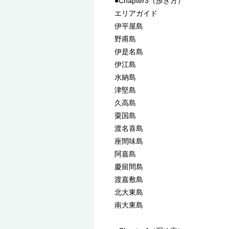
●Chapter3（歩き方）
エリアガイド
伊平屋島
野甫島
伊是名島
伊江島
水納島
津堅島
久高島
粟国島
渡名喜島
座間味島
阿嘉島
慶留間島
渡嘉敷島
北大東島
南大東島