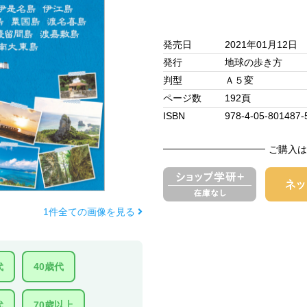
発売日
2021年01月12日
発行
地球の歩き方
判型
Ａ５変
ページ数
192頁
ISBN
978-4-05-801487-
ご購入は
1件全ての画像を見る
代
40歳代
代
70歳以上