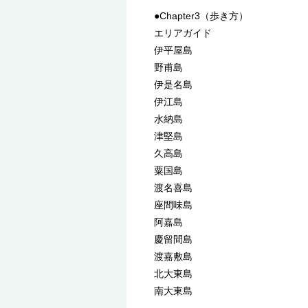
●Chapter3（歩き方）
エリアガイド
伊平屋島
野甫島
伊是名島
伊江島
水納島
津堅島
久高島
粟国島
渡名喜島
座間味島
阿嘉島
慶留間島
渡嘉敷島
北大東島
南大東島