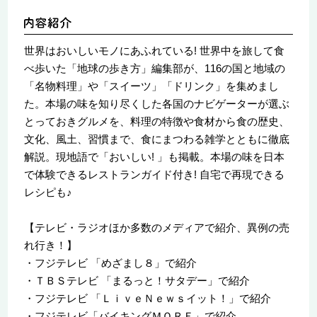
世界はおいしいモノにあふれている! 世界中を旅して食
べ歩いた「地球の歩き方」編集部が、116の国と地域の
「名物料理」や「スイーツ」「ドリンク」を集めまし
た。本場の味を知り尽くした各国のナビゲーターが選ぶ
とっておきグルメを、料理の特徴や食材から食の歴史、
文化、風土、習慣まで、食にまつわる雑学とともに徹底
解説。現地語で「おいしい! 」も掲載。本場の味を日本
で体験できるレストランガイド付き! 自宅で再現できる
レシピも♪
【テレビ・ラジオほか多数のメディアで紹介、異例の売
れ行き！】
・フジテレビ 「めざまし８」で紹介
・ＴＢＳテレビ 「まるっと！サタデー」で紹介
・フジテレビ 「ＬｉｖｅＮｅｗｓイット！」で紹介
・フジテレビ「バイキングＭＯＲＥ」で紹介