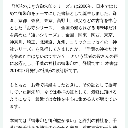
『地球の歩き方御朱印シリーズ』は2006年、日本ではじ
めて御朱印をテーマにした書籍として誕生しました。鎌
倉、京都、奈良、東京、高野山、秩父などの古寺を中心
とした「お寺シリーズ」、全国の知られざる御朱印だけ
を集めた「凄いシリーズ」、全国、関東、関西、東京、
神奈川、埼玉、北海道、九州、コミックエッセイの「神
社シリーズ」を発行してきましたが、「千葉の神社だけ
を集めた本はないのですか？ 」という読者の皆さんの声
にお応えし、千葉の神社の御朱印本、登場です！ 本書は
2019年7月発行の初版の改訂版です。
もともと、お寺で納経をしたときに、その証として授与
していた御朱印。今では参拝の証として、気軽に頂ける
ようになり、最近では女性を中心に集める人が増えてい
ます。
本書では「御朱印と御利益が凄い」と評判の神社を、千
葉に数千社ある神社のなかから厳選。香取神宮や千葉神