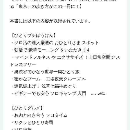
る「東京」の歩き方がこの一冊に！】
本書には以下の内容が収録されています。
【ひとりプチぼうけん】
・ソロ活の達人厳選の おひとりさま スポット
・朝活で 豪華モーニング をいただきます
・ マインドフルネス や エクササイズ ！非日常空間で ス
トレスフリー
・奥渋谷でかなう世界一周ひとり旅
・密かなブーム 工場夜景クルーズ へ
・運気爆上げ！ 浅草七福神めぐり
・ビギナーでも安心 ソロキャンプ 入門 ……etc
【ひとりグルメ】
・お肉と向き合う ソロタイム
・サクッとひとり寿司
・ソロ喫茶