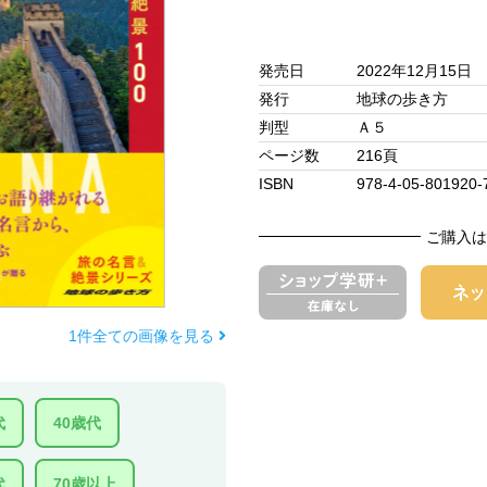
発売日
2022年12月15日
発行
地球の歩き方
判型
Ａ５
ページ数
216頁
ISBN
978-4-05-801920-
ご購入は
1件全ての画像を見る
代
40歳代
代
70歳以上