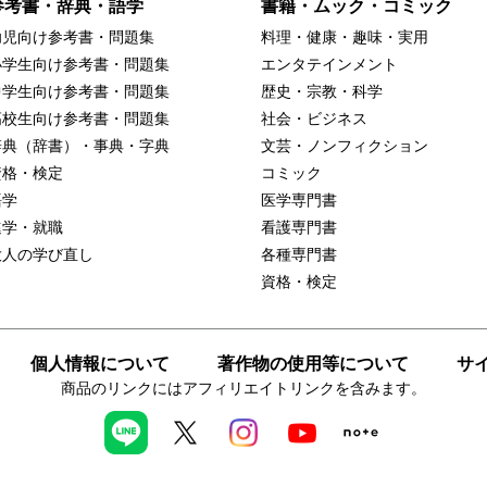
参考書・辞典・語学
書籍・ムック・コミック
幼児向け参考書・問題集
料理・健康・趣味・実用
小学生向け参考書・問題集
エンタテインメント
中学生向け参考書・問題集
歴史・宗教・科学
高校生向け参考書・問題集
社会・ビジネス
辞典（辞書）・事典・字典
文芸・ノンフィクション
資格・検定
コミック
語学
医学専門書
進学・就職
看護専門書
大人の学び直し
各種専門書
資格・検定
個人情報について
著作物の使用等について
サ
商品のリンクにはアフィリエイトリンクを含みます。