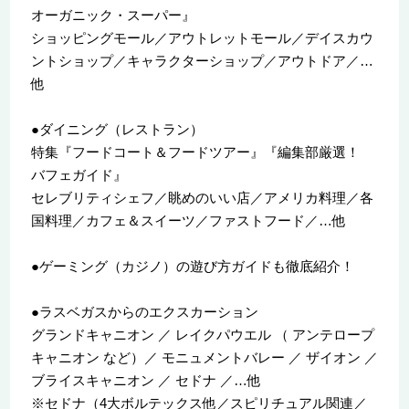
オーガニック・スーパー』
ショッピングモール／アウトレットモール／デイスカウ
ントショップ／キャラクターショップ／アウトドア／…
他
●ダイニング（レストラン）
特集『フードコート＆フードツアー』『編集部厳選！
バフェガイド』
セレブリティシェフ／眺めのいい店／アメリカ料理／各
国料理／カフェ＆スイーツ／ファストフード／…他
●ゲーミング（カジノ）の遊び方ガイドも徹底紹介！
●ラスベガスからのエクスカーション
グランドキャニオン ／ レイクパウエル （ アンテロープ
キャニオン など）／ モニュメントバレー ／ ザイオン ／
ブライスキャニオン ／ セドナ ／…他
※セドナ（4大ボルテックス他／スピリチュアル関連／