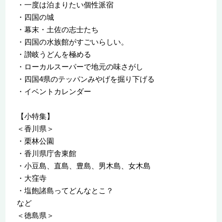
・一度は泊まりたい個性派宿
・四国の城
・幕末・土佐の志士たち
・四国の水族館がすごいらしい。
・讃岐うどんを極める
・ローカルスーパーで地元の味さがし
・四国4県のテッパンみやげを掘り下げる
・イベントカレンダー
【小特集】
＜香川県＞
・栗林公園
・香川県庁舎東館
・小豆島、直島、豊島、男木島、女木島
・大窪寺
・塩飽諸島ってどんなとこ？
など
＜徳島県＞