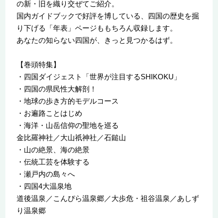
の新・旧を織り交ぜてご紹介。
国内ガイドブックで好評を博している、四国の歴史を掘
り下げる「年表」ページももちろん収録します。
あなたの知らない四国が、きっと見つかるはず。
【巻頭特集】
・四国ダイジェスト「世界が注目するSHIKOKU」
・四国の県民性大解剖！
・地球の歩き方的モデルコース
・お遍路ことはじめ
・海洋・山岳信仰の聖地を巡る
金比羅神社／大山祇神社／石鎚山
・山の絶景、海の絶景
・伝統工芸を体験する
・瀬戸内の島々へ
・四国4大温泉地
道後温泉／こんぴら温泉郷／大歩危・祖谷温泉／あしず
り温泉郷