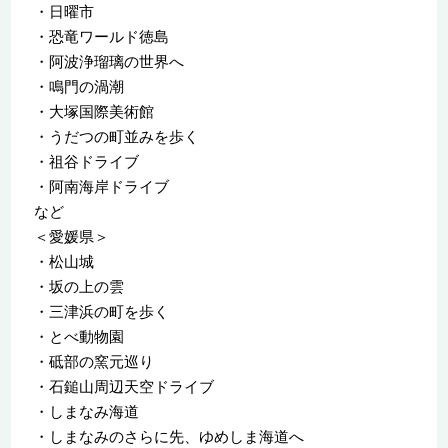
・日曜市
・恐竜ワールド徳島
・阿波浄瑠璃の世界へ
・鳴門の渦潮
・大塚国際美術館
・うだつの町並みを歩く
・祖谷ドライブ
・阿南海岸ドライブ
など
＜愛媛県＞
・松山城
・坂の上の雲
・三津浜の町を歩く
・とべ動物園
・砥部の窯元巡り
・石鎚山周辺天空ドライブ
・しまなみ海道
・しまなみのさらに先、ゆめしま海道へ