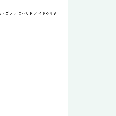
カ・ゴラ ／ コバリド ／ イドゥリヤ