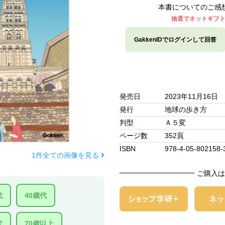
本書についてのご感
抽選でネットギフ
GakkenIDでログインして回答
発売日
2023年11月16日
発行
地球の歩き方
判型
Ａ５変
ページ数
352頁
ISBN
978-4-05-802158-
1件全ての画像を見る
ご購入は
代
40歳代
代
70歳以上