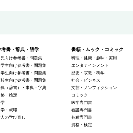
参考書・辞典・語学
書籍・ムック・コミック
幼児向け参考書・問題集
料理・健康・趣味・実用
小学生向け参考書・問題集
エンタテインメント
中学生向け参考書・問題集
歴史・宗教・科学
高校生向け参考書・問題集
社会・ビジネス
辞典（辞書）・事典・字典
文芸・ノンフィクション
資格・検定
コミック
語学
医学専門書
進学・就職
看護専門書
大人の学び直し
各種専門書
資格・検定