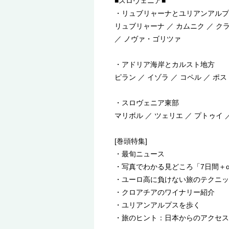
■スロヴェニア■
・リュブリャーナとユリアンアルプ
リュブリャーナ ／ カムニク ／ ク
／ ノヴァ・ゴリツァ
・アドリア海岸とカルスト地方
ピラン ／ イゾラ ／ コペル ／ 
・スロヴェニア東部
マリボル ／ ツェリエ ／ プトゥイ
[巻頭特集]
・最旬ニュース
・写真でわかる見どころ「7日間＋
・ユーロ高に負けない旅のテクニッ
・クロアチアのワイナリー紹介
・ユリアンアルプスを歩く
・旅のヒント：日本からのアクセス ／