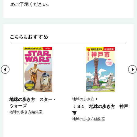
めご了承ください。
地球の歩き方 スター・
地球の歩き方Ｊ
ウォーズ
ン
Ｊ３１ 地球の歩き方 神戸
地球の歩き方編集室
２
市
地球の歩き方編集室