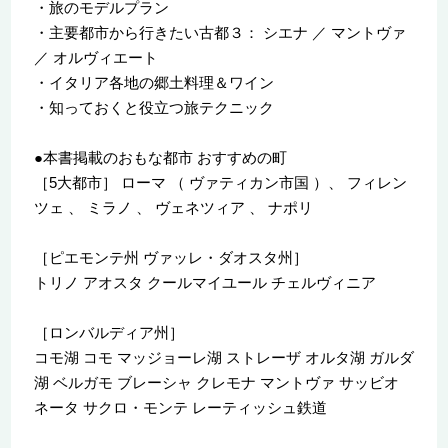
・旅のモデルプラン
・主要都市から行きたい古都３： シエナ ／ マントヴァ
／ オルヴィエート
・イタリア各地の郷土料理＆ワイン
・知っておくと役立つ旅テクニック
●本書掲載のおもな都市 おすすめの町
［5大都市］ ローマ （ ヴァティカン市国 ）、 フィレン
ツェ 、 ミラノ 、 ヴェネツィア 、 ナポリ
［ピエモンテ州 ヴァッレ・ダオスタ州］
トリノ アオスタ クールマイユール チェルヴィニア
［ロンバルディア州］
コモ湖 コモ マッジョーレ湖 ストレーザ オルタ湖 ガルダ
湖 ベルガモ ブレーシャ クレモナ マントヴァ サッビオ
ネータ サクロ・モンテ レーティッシュ鉄道