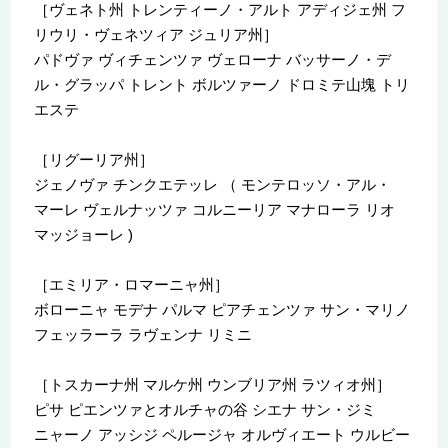
［ヴェネト州 トレンティーノ・アルト アディジェ州 フ
リウリ・ヴェネツィア ジュリア州］
パドヴァ ヴィチェンツァ ヴェローナ バッサーノ・デ
ル・グラッパ トレント ボルツァーノ ドロミテ山塊 トリ
エステ
［リグーリア州］
ジェノヴァ チンクエテッレ （ モンテロッソ・アル・
マーレ ヴェルナッツァ コルニーリア マナローラ リオ
マッジョーレ )
［エミリア・ロマーニャ州］
ボローニャ モデナ パルマ ピアチェンツァ サン・マリノ
フェッラーラ ラヴェンナ リミニ
［トスカーナ州 マルケ州 ウンブリア州 ラツィオ州］
ピサ ピエンツァとオルチャの谷 シエナ サン・ジミ
ニャーノ アッシジ ペルージャ オルヴィエート ウルビー