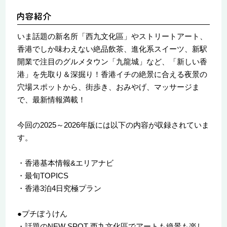
いま話題の新名所「西九文化區」やストリートアート、
香港でしか味わえない絶品飲茶、進化系スイーツ、新駅
開業で注目のグルメタウン「九龍城」など、「新しい香
港」を先取り＆深掘り！香港イチの絶景に合える夜景の
穴場スポットから、街歩き、おみやげ、マッサージま
で、最新情報満載！
今回の2025～2026年版には以下の内容が収録されていま
す。
・香港基本情報&エリアナビ
・最旬TOPICS
・香港3泊4日究極プラン
●プチぼうけん
・話題のNEW SPOT 西九文化區でアートも絶景も楽し