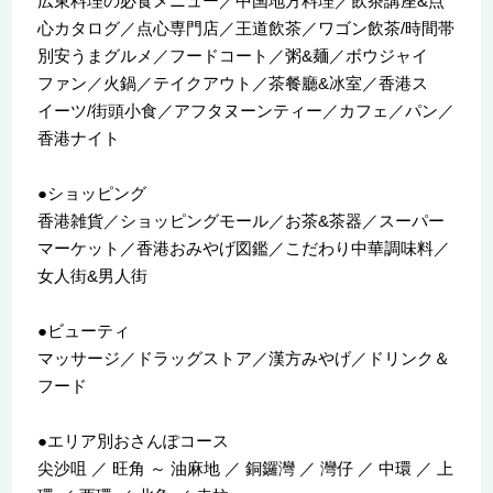
広東料理の必食メニュー／中国地方料理／飲茶講座&点
心カタログ／点心専門店／王道飲茶／ワゴン飲茶/時間帯
別安うまグルメ／フードコート／粥&麺／ボウジャイ
ファン／火鍋／テイクアウト／茶餐廳&冰室／香港ス
イーツ/街頭小食／アフタヌーンティー／カフェ／パン／
香港ナイト
●ショッピング
香港雑貨／ショッピングモール／お茶&茶器／スーパー
マーケット／香港おみやげ図鑑／こだわり中華調味料／
女人街&男人街
●ビューティ
マッサージ／ドラッグストア／漢方みやげ／ドリンク＆
フード
●エリア別おさんぽコース
尖沙咀 ／ 旺角 ～ 油麻地 ／ 銅鑼灣 ／ 灣仔 ／ 中環 ／ 上