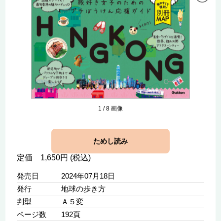
1
/
8
画像
ためし読み
定価 1,650円 (税込)
発売日
2024年07月18日
発行
地球の歩き方
判型
Ａ５変
ページ数
192頁