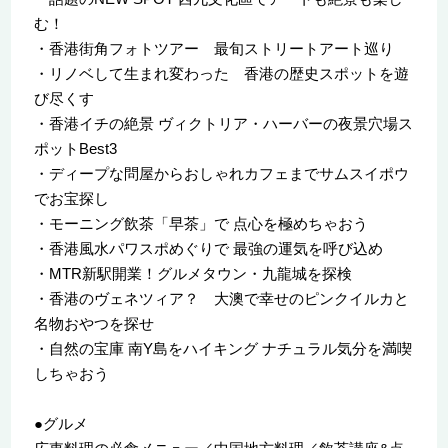
む！
・香港街角フォトツアー 最旬ストリートアート巡り
・リノベして生まれ変わった 香港の歴史スポットを遊
び尽くす
・香港イチの絶景 ヴィクトリア・ハーバーの夜景穴場ス
ポットBest3
・ディープな問屋からおしゃれカフェまでサムスイポウ
でお宝探し
・モーニング飲茶「早茶」で 点心を極めちゃおう
・香港風水パワスポめぐりで 最強の運気を呼び込め
・MTR新駅開業！グルメタウン・九龍城を探検
・香港のヴェネツィア？ 大澳で幸せのピンクイルカと
名物おやつを探せ
・自然の宝庫 南Y島をハイキング ナチュラル気分を満喫
しちゃおう
●グルメ