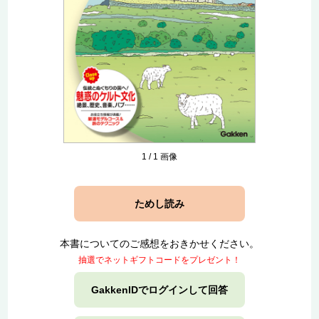
1
/
1
画像
ためし読み
本書についてのご感想をおきかせください。
抽選でネットギフトコードをプレゼント！
GakkenIDでログインして回答