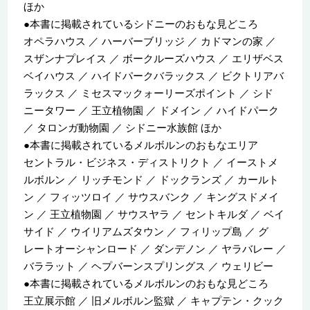
ほか
●本書に掲載されているシドニーのおもな見どころ
オペラハウス ／ ハーバーブリッジ ／ カドマンの家 ／
スザンナプレイス ／ ボークルーズハウス ／ エリザベス
ベイハウス ／ ハイドパークバラックス ／ ビクトリアバ
ラックス ／ ミセスマックォーリーズポイント ／ シド
ニータワー ／ 王立植物園 ／ ドメイン ／ ハイドパーク
／ タロンガ動物園 ／ シドニー水族館 ほか
●本書に掲載されているメルボルンのおもなエリア
セントラル・ビジネス・ディストリクト ／ イーストメ
ルボルン ／ リッチモンド ／ ドックランズ ／ カールト
ン ／ フィッツロイ ／ サウスバンク ／ キングスドメイ
ン ／ 王立植物園 ／ サウスヤラ ／ セントキルダ ／ ベイ
サイド ／ ウイリアムズタウン ／ フィリップ島 ／ グ
レートオーシャンロード ／ ダンデノン ／ ヤラバレー ／
バララット ／ ヘプバーンスプリングス ／ ウェリビー
●本書に掲載されているメルボルンのおもな見どころ
王立展示館 ／ 旧メルボルン監獄 ／ キャプテン・クック