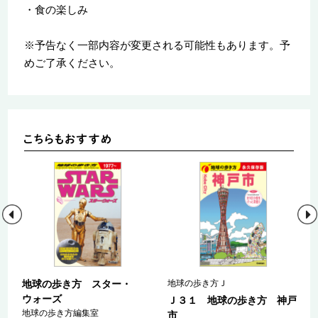
・食の楽しみ
※予告なく一部内容が変更される可能性もあります。予
めご了承ください。
地球の歩き方 スター・
地球の歩き方Ｊ
ウォーズ
ａ
Ｊ３１ 地球の歩き方 神戸
地球の歩き方編集室
マ
市