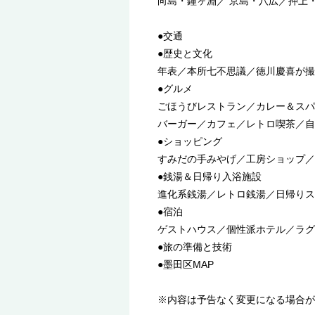
向島・鐘ヶ淵／ 京島・八広／押上
●交通
●歴史と文化
年表／本所七不思議／徳川慶喜が撮
●グルメ
ごほうびレストラン／カレー＆スパ
バーガー／カフェ／レトロ喫茶／自
●ショッピング
すみだの手みやげ／工房ショップ／
●銭湯＆日帰り入浴施設
進化系銭湯／レトロ銭湯／日帰りス
●宿泊
ゲストハウス／個性派ホテル／ラグ
●旅の準備と技術
●墨田区MAP
※内容は予告なく変更になる場合が