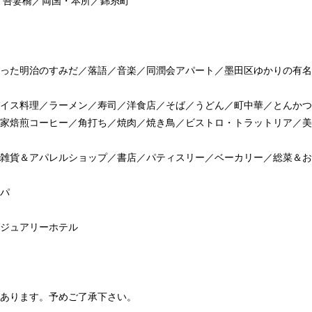
・吾妻橋／両国・本所／錦糸町
った明治のすみだ／落語／音楽／同潤会アパート／墨田区ゆかりの有名
イス料理／ラーメン／寿司／洋食店／そば／うどん／町中華／とんかつ
家焙煎コーヒー／角打ち／焼肉／焼き鳥／ビストロ・トラットリア／美
雑貨＆アパレルショップ／書店／パティスリー／ベーカリー／総菜＆お
パ
ジュアリーホテル
あります。予めご了承下さい。