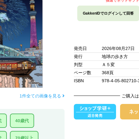
抽選でネットギフ
GakkenIDでログインして回答
発売日
2026年08月27日
発行
地球の歩き方
判型
Ａ５変
ページ数
368頁
ISBN
978-4-05-802710-
1件全ての画像を見る
ご購入は
代
40歳代
代
70歳以上