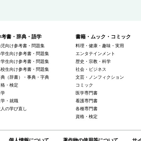
参考書・辞典・語学
書籍・ムック・コミック
幼児向け参考書・問題集
料理・健康・趣味・実用
小学生向け参考書・問題集
エンタテインメント
中学生向け参考書・問題集
歴史・宗教・科学
高校生向け参考書・問題集
社会・ビジネス
辞典（辞書）・事典・字典
文芸・ノンフィクション
資格・検定
コミック
語学
医学専門書
進学・就職
看護専門書
大人の学び直し
各種専門書
資格・検定
個人情報について
著作物の使用等について
サ