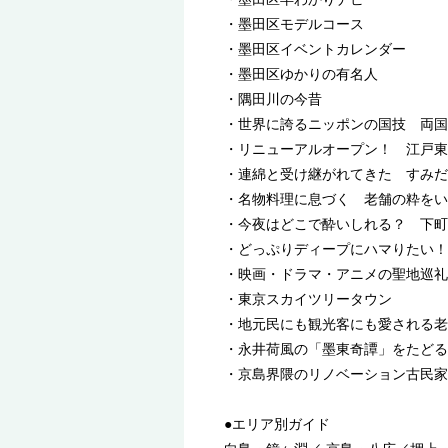
・墨田区モデルコース
・墨田区イベントカレンダー
・墨田区ゆかりの有名人
・隅田川の今昔
・世界に誇るニッポンの国技 両国
・リニューアルオープン！ 江戸東
・連綿と受け継がれてきた すみだ
・名物料理に息づく 老舗の粋をい
・今夜はどこで酔いしれる？ 下町
・どっぷりディープにハマりたい！ 
・映画・ドラマ・アニメの聖地巡礼
・東京スカイツリータウン
・地元民にも観光客にも愛される老
・永井荷風の「墨東奇譚」をたどる
・京島界隈のリノベーション古民家
●エリア別ガイド