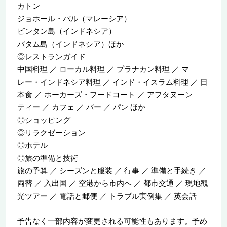
カトン
ジョホール・バル（マレーシア）
ビンタン島（インドネシア）
バタム島（インドネシア）ほか
◎レストランガイド
中国料理 ／ ローカル料理 ／ プラナカン料理 ／ マ
レー・インドネシア料理 ／ インド・イスラム料理 ／ 日
本食 ／ ホーカーズ・フードコート ／ アフタヌーン
ティー ／ カフェ ／ バー ／ パン ほか
◎ショッピング
◎リラクゼーション
◎ホテル
◎旅の準備と技術
旅の予算 ／ シーズンと服装 ／ 行事 ／ 準備と手続き ／
両替 ／ 入出国 ／ 空港から市内へ ／ 都市交通 ／ 現地観
光ツアー ／ 電話と郵便 ／ トラブル実例集 ／ 英会話
予告なく一部内容が変更される可能性もあります。予め