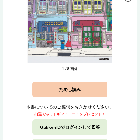
1
/
8
画像
ためし読み
本書についてのご感想をおきかせください。
抽選でネットギフトコードをプレゼント！
GakkenIDでログインして回答