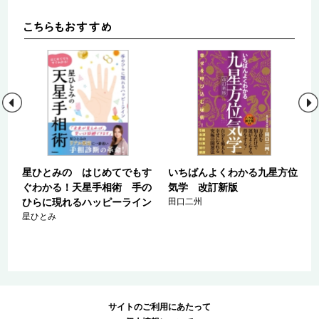
る
星ひとみの はじめてでもす
いちばんよくわかる九星方位
ぐわかる！天星手相術 手の
気学 改訂新版
ひらに現れるハッピーライン
田口二州
星ひとみ
サイトのご利用にあたって