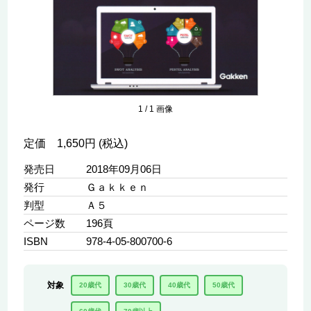
1
/
1
画像
定価 1,650円 (税込)
発売日
2018年09月06日
発行
Ｇａｋｋｅｎ
判型
Ａ５
ページ数
196頁
ISBN
978-4-05-800700-6
対象
20歳代
30歳代
40歳代
50歳代