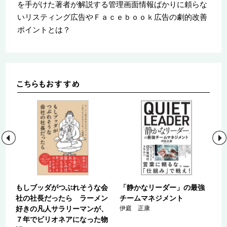
を手がけた著者が解説する管理画面情報ばかりに頼らな
いリスティング広告やＦａｃｅｂｏｏｋ広告の劇的改善
ポイントとは？
え
もしブッダがつぶれそうな会
「静かなリーダー」の最強
科
社の社長だったら ラーメン
チームマネジメント
済
好きの凡人サラリーマンが、
伊庭 正康
正
７年でビリオネアになった物