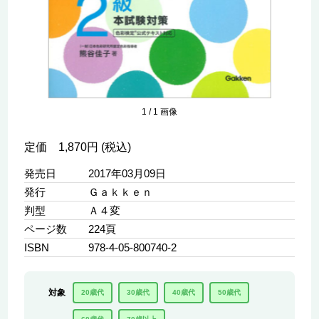
1
/
1
画像
定価 1,870円 (税込)
発売日
2017年03月09日
発行
Ｇａｋｋｅｎ
判型
Ａ４変
ページ数
224頁
ISBN
978-4-05-800740-2
対象
20歳代
30歳代
40歳代
50歳代