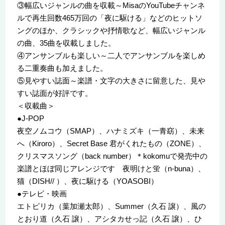
③幅広いジャンルの曲を収載～MisaのYouTubeチャンネ
ルで再生回数465万回の「夜に駆ける」などのヒットソ
ングのほか、クラシックや抒情歌など、幅広いジャンル
の曲、35曲を収載しました。
④アンサンブルも楽しい～二人でアンサンブルを楽しめ
る二重奏曲も加えました。
⑤見やすい誌面～楽譜・文字の大きさに留意した、見や
すい誌面が好評です。
＜収載曲＞
●J-POP
夜空ノムコウ（SMAP）、ハナミズキ（一青窈）、未来
へ（Kiroro）、Secret Base 君がくれたもの（ZONE）、
クリスマスソング（back number）＊kokomuで発売中の
楽譜とほぼ同じアレンジです 夜明けと蛍（n-buna）、
猫（DISH// ）、夜に駆ける（YOASOBI）
●テレビ・映画
エトピリカ（葉加瀬太郎）、Summer（久石 譲）、風の
とおり道（久石 譲）、アシタカせっ記（久石 譲）、ひ