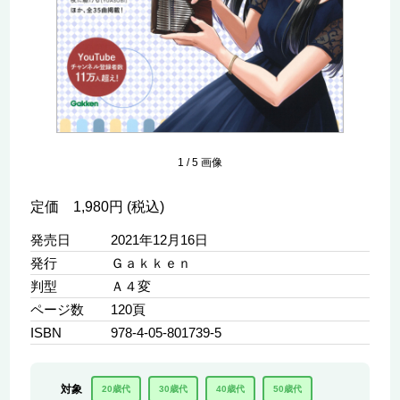
1
/
5
画像
定価 1,980円 (税込)
発売日
2021年12月16日
発行
Ｇａｋｋｅｎ
判型
Ａ４変
ページ数
120頁
ISBN
978-4-05-801739-5
対象
20歳代
30歳代
40歳代
50歳代