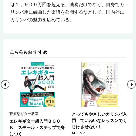
は１，９００万回を超える。演奏だけでなく、自身でカ
リンバ用に編曲した楽譜を公開するなどして、国内外に
カリンバの魅力を広めている。
セ
萩原悠ギター教室
とってもやさしいカリンバ入
門 ていねいなレッスンでく
エレキギター超入門ＢＯＯ
じけさせない！
Ｋ スモール・ステップで身
Ｍｉｓａ
につく