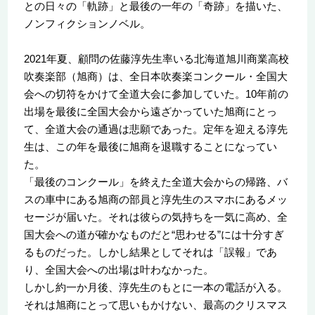
との日々の「軌跡」と最後の一年の「奇跡」を描いた、
ノンフィクションノベル。
2021年夏、顧問の佐藤淳先生率いる北海道旭川商業高校
吹奏楽部（旭商）は、全日本吹奏楽コンクール・全国大
会への切符をかけて全道大会に参加していた。10年前の
出場を最後に全国大会から遠ざかっていた旭商にとっ
て、全道大会の通過は悲願であった。定年を迎える淳先
生は、この年を最後に旭商を退職することになってい
た。
「最後のコンクール」を終えた全道大会からの帰路、バ
スの車中にある旭商の部員と淳先生のスマホにあるメッ
セージが届いた。それは彼らの気持ちを一気に高め、全
国大会への道が確かなものだと“思わせる”には十分すぎ
るものだった。しかし結果としてそれは「誤報」であ
り、全国大会への出場は叶わなかった。
しかし約一か月後、淳先生のもとに一本の電話が入る。
それは旭商にとって思いもかけない、最高のクリスマス