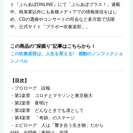
ト『ぶらあぼONLINE』にて「ぶらあぼブラス！」連載
中。執筆業以外にも各種メディアでの情報発信をはじ
め、CDの選曲やコンサートの司会など多方面で活躍
中。公式サイト「ブラボー吹奏楽部」。
この商品の”深掘り”記事はこちらから！
この吹奏楽部は、人生を変える! 感動のノンフィクショ
ンノベル
【目次】
・プロローグ 誤報
・第1楽章 コロナとマラソンと東京藝大
・第2楽章 夜明け
・第3楽章 どんなときでも凛として
・第4楽章 「奇跡」のステージ
・エピローグ 人は「響き合う生き物」だから
付録 合唱曲「夜明け」楽譜