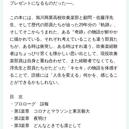
プレゼントになるものだった──。
この本には、旭川商業高校吹奏楽部と顧問・佐藤淳先
生、そして歴代の部員たちが辿った29年分の『軌跡』、
そしてそこからうまれた、ある『奇跡』の物語が鮮やか
に描かれている。それぞれ考えていることも違う部員た
ちが、ある時は衝突し、ある時はすれ違う。吹奏楽経験
者はちょっぴり苦くも懐かしい思い出として、現役吹奏
楽部員は自身と重ね合わせて、また経験者でなくても、
淳先生と部員たちがたどった「キセキ」の物語を体感す
ることで、読後には「人生を変える」何かを、感じるこ
とができるかもしれない。
目 次
・プロローグ 誤報
・第1楽章 コロナとマラソンと東京藝大
・第2楽章 夜明け
・第3楽章 どんなときでも凛として