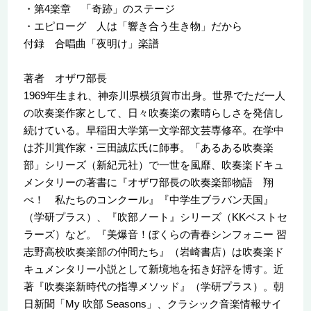
・第4楽章 「奇跡」のステージ
・エピローグ 人は「響き合う生き物」だから
付録 合唱曲「夜明け」楽譜
著者 オザワ部長
1969年生まれ、神奈川県横須賀市出身。世界でただ一人
の吹奏楽作家として、日々吹奏楽の素晴らしさを発信し
続けている。早稲田大学第一文学部文芸専修卒。在学中
は芥川賞作家・三田誠広氏に師事。「あるある吹奏楽
部」シリーズ（新紀元社）で一世を風靡、吹奏楽ドキュ
メンタリーの著書に『オザワ部長の吹奏楽部物語 翔
べ！ 私たちのコンクール』『中学生ブラバン天国』
（学研プラス）、『吹部ノート』シリーズ（KKベストセ
ラーズ）など。『美爆音！ぼくらの青春シンフォニー 習
志野高校吹奏楽部の仲間たち』（岩崎書店）は吹奏楽ド
キュメンタリー小説として新境地を拓き好評を博す。近
著『吹奏楽新時代の指導メソッド』（学研プラス）。朝
日新聞「My 吹部 Seasons」、クラシック音楽情報サイ