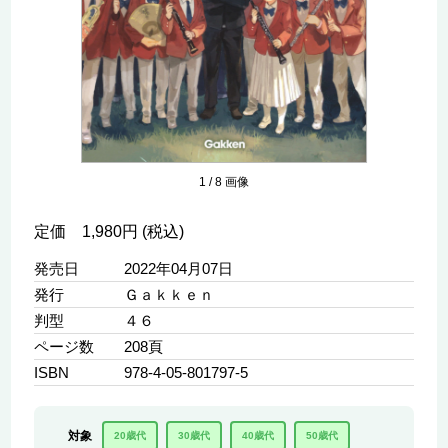
1
/
8
画像
定価 1,980円 (税込)
発売日
2022年04月07日
発行
Ｇａｋｋｅｎ
判型
４６
ページ数
208頁
ISBN
978-4-05-801797-5
対象
20歳代
30歳代
40歳代
50歳代