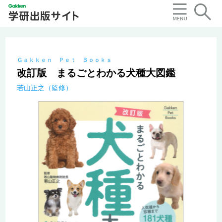
Ｇａｋｋｅｎ Ｐｅｔ Ｂｏｏｋｓ
改訂版 まるごとわかる犬種大図鑑
若山正之（監修）