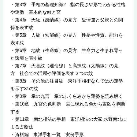
・第3章 手相の基礎知識2 指の長さや形でわかる性格
や運勢 基本的な紋と宮
・第4章 天紋（感情線）の見方 愛情運と父親との関
係を表す紋
・第5章 人紋（知能線）の見方 性格や性質、能力を
表す紋
・第6章 地紋（生命線）の見方 生命力と生まれ育っ
た環境を表す紋
・第7章 天喜紋（運命線）と高扶紋（太陽線）の見
方 社会での活躍や評価を表す２つの紋
・第8章 その他の注目紋 東洋手相術ならではの運勢
を示す31の紋
・第9章 掌の九宮 掌のふくらみから運勢を読み解く
・第10章 九宮の色判断 宮に現れる色から吉凶を判断
する
・第11章 南北相法の手相 東洋相法の大家 水野南北に
よる占断法
・資料編 東洋手相一覧 実例手形