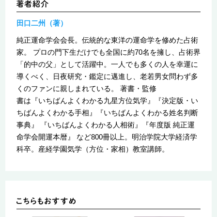
田口二州（著）
純正運命学会会長。伝統的な東洋の運命学を修めた占術
家。 プロの門下生だけでも全国に約70名を擁し、占術界
「的中の父」として活躍中。一人でも多くの人を幸運に
導くべく、日夜研究・鑑定に邁進し、老若男女問わず多
くのファンに親しまれている。 著書・監修
書は『いちばんよくわかる九星方位気学』『決定版・い
ちばんよくわかる手相』『いちばんよくわかる姓名判断
事典』 『いちばんよくわかる人相術』『年度版 純正運
命学会開運本暦』 など800冊以上。明治学院大学経済学
科卒。産経学園気学（方位・家相）教室講師。