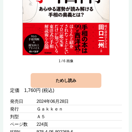
1
/
6
画像
ためし読み
定価 1,760円 (税込)
発売日
2024年06月28日
発行
Ｇａｋｋｅｎ
判型
Ａ５
ページ数
224頁
ISBN
978-4-05-802269-6