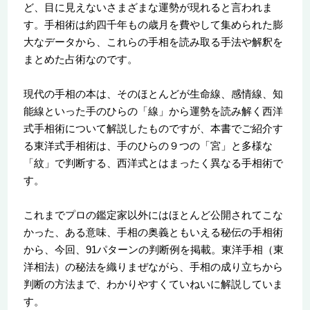
ど、目に見えないさまざまな運勢が現れると言われま
す。手相術は約四千年もの歳月を費やして集められた膨
大なデータから、これらの手相を読み取る手法や解釈を
まとめた占術なのです。
現代の手相の本は、そのほとんどが生命線、感情線、知
能線といった手のひらの「線」から運勢を読み解く西洋
式手相術について解説したものですが、本書でご紹介す
る東洋式手相術は、手のひらの９つの「宮」と多様な
「紋」で判断する、西洋式とはまったく異なる手相術で
す。
これまでプロの鑑定家以外にはほとんど公開されてこな
かった、ある意味、手相の奥義ともいえる秘伝の手相術
から、今回、91パターンの判断例を掲載。東洋手相（東
洋相法）の秘法を織りまぜながら、手相の成り立ちから
判断の方法まで、わかりやすくていねいに解説していま
す。