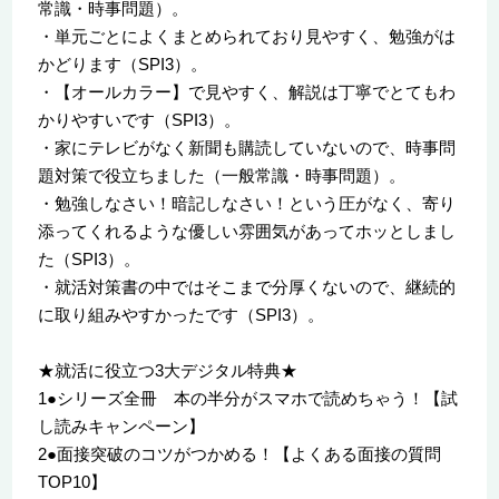
常識・時事問題）。
・単元ごとによくまとめられており見やすく、勉強がは
かどります（SPI3）。
・【オールカラー】で見やすく、解説は丁寧でとてもわ
かりやすいです（SPI3）。
・家にテレビがなく新聞も購読していないので、時事問
題対策で役立ちました（一般常識・時事問題）。
・勉強しなさい！暗記しなさい！という圧がなく、寄り
添ってくれるような優しい雰囲気があってホッとしまし
た（SPI3）。
・就活対策書の中ではそこまで分厚くないので、継続的
に取り組みやすかったです（SPI3）。
★就活に役立つ3大デジタル特典★
1●シリーズ全冊 本の半分がスマホで読めちゃう！【試
し読みキャンペーン】
2●面接突破のコツがつかめる！【よくある面接の質問
TOP10】