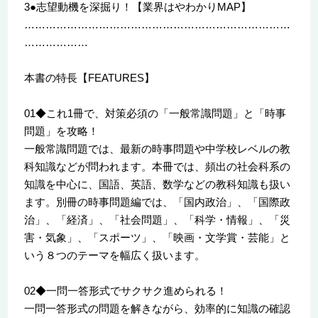
3●志望動機を深掘り！【業界はやわかりMAP】
…………………………………………………………………
………………
本書の特長【FEATURES】
01◆これ1冊で、対策必須の「一般常識問題」と「時事
問題」を攻略！
一般常識問題では、最新の時事問題や中学校レベルの教
科知識などが問われます。本冊では、頻出の社会科系の
知識を中心に、国語、英語、数学などの教科知識も扱い
ます。別冊の時事問題編では、「国内政治」、「国際政
治」、「経済」、「社会問題」、「科学・情報」、「災
害・気象」、「スポーツ」、「映画・文学賞・芸能」と
いう８つのテーマを幅広く扱います。
02◆一問一答形式でサクサク進められる！
一問一答形式の問題を解きながら、効率的に知識の確認