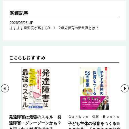
関連記事
2026/05/08 UP
ますます重要度が高まる0・1・2歳児保育の新常識とは？
ｓ
発達障害は最強のスキル 発
Ｇａｋｋｅｎ 保育 Ｂｏｏｋｓ
達障害・グレーゾーンかも？
子ども主体の保育をつくる５
と思った人が成功できる