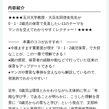
★★★★玉川大学教授・大豆生田啓友先生が
0・1・2歳児の保育で見直したい11のテーマを
マンガを交えてわかりやすくレクチャー！★★★★
――― 本書のココがおすすめ！ ―――
●今後ますます重要度が増す「0・1・2歳児保育」で大切
なことが、この一冊で理解できる！
●園の慣習、保育者の経験や勘などで行っていた従来の
保育をアップデートできる！
●マンガや豊富な事例を交えながら解説しているので、
視覚的でわかりやすい！
近年、0歳児は環境とかかわりながら主体的に学ぶ「有
能な学び手」であることが明らかに。こうした理解を背
景に「0歳児からの育ちと学び」という視点で、文部科
学省とこども家庭庁による2027年の「保育所保育指針」