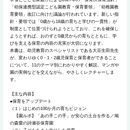
「幼保連携型認定こども園教育・保育要領」「幼稚園教
育要領」改訂に向けた議論が行われています。新しい指
針・要領では「0歳から18歳の育ちと学びの一貫性」が
制度として位置づけられようとしており、これを確保し
ようとすれば、おのずと0歳児からの育ちとともに、学
びを支える保育の内容の充実が大切になります。
本書は、幼児教育のスペシャリストである大豆生田先生
が、変わりゆく0・1・2歳児保育と保育者ができること
について、11のテーマ別にわかりやすく解説。マンガや
園の実例などを交えながら、やさしくレクチャーしま
す。
【主な内容】
●保育をアップデート
（１）はじめの100か月の育ちビジョン
【園ルポ】「あの手この手」が安心の土台を作る／鳩
の森愛の詩瀬谷保育園