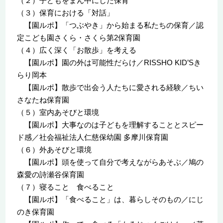
（２）子どもをまん中にした保育
（３）保育における「対話」
【園ルポ】「つぶやき」から始まる私たちの保育／認
定こども園さくら・さくら第2保育園
（４）広く深く「お散歩」を考える
【園ルポ】園の外は可能性だらけ／RISSHO KID’Sき
らり岡本
【園ルポ】散歩で出会う人たちに愛される経験／ちい
さなたね保育園
（５）室内あそびと環境
【園ルポ】大事なのは子どもを理解することとスピー
ド感／社会福祉法人仁慈保幼園 多摩川保育園
（６）外あそびと環境
【園ルポ】頭を使って自分で考えながらあそぶ／鳩の
森愛の詩瀬谷保育園
（７）寝ること 食べること
【園ルポ】「食べること」は、暮らしそのもの／にじ
のき保育園