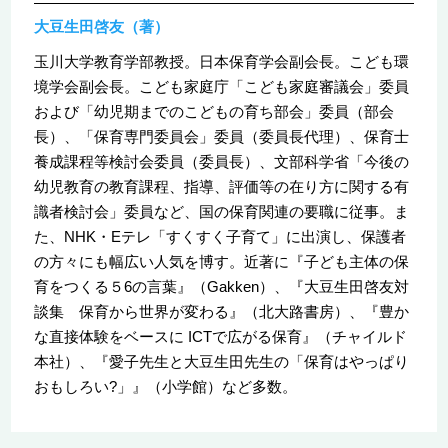
大豆生田啓友（著）
玉川大学教育学部教授。日本保育学会副会長。こども環
境学会副会長。こども家庭庁「こども家庭審議会」委員
および「幼児期までのこどもの育ち部会」委員（部会
長）、「保育専門委員会」委員（委員長代理）、保育士
養成課程等検討会委員（委員長）、文部科学省「今後の
幼児教育の教育課程、指導、評価等の在り方に関する有
識者検討会」委員など、国の保育関連の要職に従事。ま
た、NHK・Eテレ「すくすく子育て」に出演し、保護者
の方々にも幅広い人気を博す。近著に『子ども主体の保
育をつくる５6の言葉』（Gakken）、『大豆生田啓友対
談集 保育から世界が変わる』（北大路書房）、『豊か
な直接体験をベースに ICTで広がる保育』（チャイルド
本社）、『愛子先生と大豆生田先生の「保育はやっぱり
おもしろい?」』（小学館）など多数。