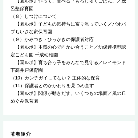
【園ルポ】作って、食べる「もろじゅくごはん」／茂
呂塾保育園
（８）しつけについて
【園ルポ】子どもの気持ちに寄り添っていく／バオバ
ブちいさな家保育園
（９）かみつき・ひっかきの保護者対応
【園ルポ】本気の心で向かい合うこと／幼保連携型認
定こども園 千成幼稚園
【園ルポ】育ち合う子をみんなで見守る／レイモンド
下高井戸保育園
（10）カンチガイしてない？ 主体的な保育
（11）保護者とのかかわりを見つめ直す
【園ルポ】関係が動きだす、いくつもの場面／風の丘
めぐみ保育園