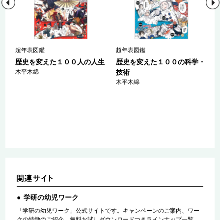
日
超年表図鑑
超年表図鑑
歴史を変えた１００人の人生
歴史を変えた１００の科学・
～
木平木綿
技術
木平木綿
/
学研の幼児ワーク
「学研の幼児ワーク」公式サイトです。キャンペーンのご案内、ワー
クの特徴のご紹介、無料お試しダウンロードつきラインナップ一覧、