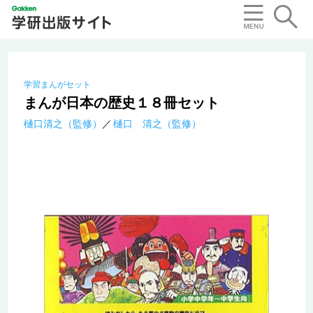
学習まんがセット
まんが日本の歴史１８冊セット
樋口清之（監修）
樋口 清之（監修）