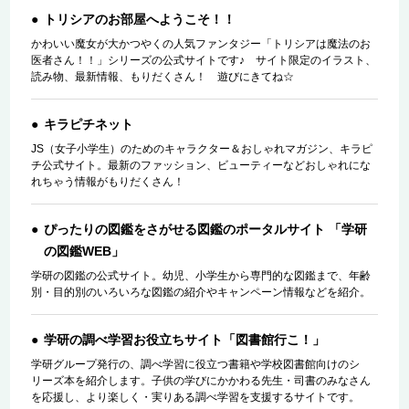
トリシアのお部屋へようこそ！！
かわいい魔女が大かつやくの人気ファンタジー「トリシアは魔法のお
医者さん！！」シリーズの公式サイトです♪ サイト限定のイラスト、
読み物、最新情報、もりだくさん！ 遊びにきてね☆
キラピチネット
JS（女子小学生）のためのキャラクター＆おしゃれマガジン、キラピ
チ公式サイト。最新のファッション、ビューティーなどおしゃれにな
れちゃう情報がもりだくさん！
ぴったりの図鑑をさがせる図鑑のポータルサイト 「学研
の図鑑WEB」
学研の図鑑の公式サイト。幼児、小学生から専門的な図鑑まで、年齢
別・目的別のいろいろな図鑑の紹介やキャンペーン情報などを紹介。
学研の調べ学習お役立ちサイト「図書館行こ！」
学研グループ発行の、調べ学習に役立つ書籍や学校図書館向けのシ
リーズ本を紹介します。子供の学びにかかわる先生・司書のみなさん
を応援し、より楽しく・実りある調べ学習を支援するサイトです。