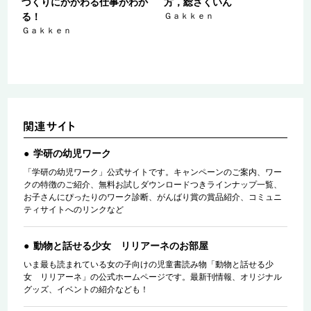
わ
づくりにかかわる仕事がわか
方，総さくいん
る！
Ｇａｋｋｅｎ
Ｇａｋｋｅｎ
学研の幼児ワーク
「学研の幼児ワーク」公式サイトです。キャンペーンのご案内、ワー
クの特徴のご紹介、無料お試しダウンロードつきラインナップ一覧、
お子さんにぴったりのワーク診断、がんばり賞の賞品紹介、コミュニ
ティサイトへのリンクなど
動物と話せる少女 リリアーネのお部屋
いま最も読まれている女の子向けの児童書読み物「動物と話せる少
女 リリアーネ」の公式ホームページです。最新刊情報、オリジナル
グッズ、イベントの紹介なども！