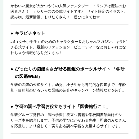
かわいい魔女が大かつやくの人気ファンタジー「トリシアは魔法のお
医者さん！！」シリーズの公式サイトです♪ サイト限定のイラスト、
読み物、最新情報、もりだくさん！ 遊びにきてね☆
キラピチネット
JS（女子小学生）のためのキャラクター＆おしゃれマガジン、キラピ
チ公式サイト。最新のファッション、ビューティーなどおしゃれにな
れちゃう情報がもりだくさん！
ぴったりの図鑑をさがせる図鑑のポータルサイト 「学研
の図鑑WEB」
学研の図鑑の公式サイト。幼児、小学生から専門的な図鑑まで、年齢
別・目的別のいろいろな図鑑の紹介やキャンペーン情報などを紹介。
学研の調べ学習お役立ちサイト「図書館行こ！」
学研グループ発行の、調べ学習に役立つ書籍や学校図書館向けのシ
リーズ本を紹介します。子供の学びにかかわる先生・司書のみなさん
を応援し、より楽しく・実りある調べ学習を支援するサイトです。