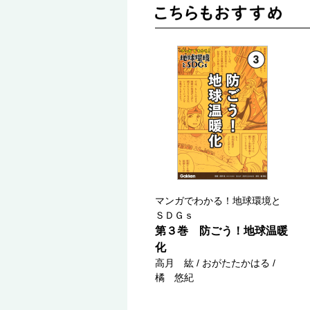
マンガでわかる！地球環境と
ＳＤＧｓ
第３巻 防ごう！地球温暖
化
高月 紘 / おがたたかはる /
橘 悠紀