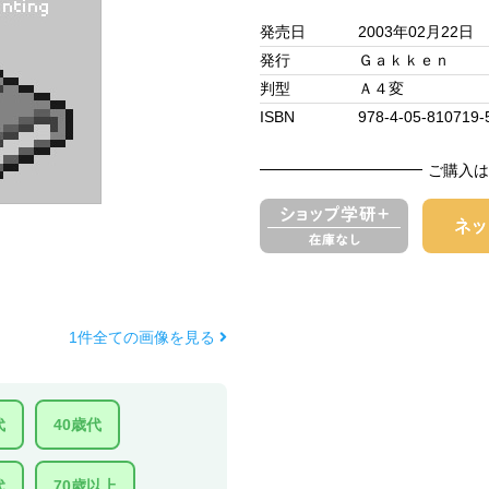
発売日
2003年02月22日
発行
Ｇａｋｋｅｎ
判型
Ａ４変
ISBN
978-4-05-810719-
ご購入は
1件全ての画像を見る
代
40歳代
代
70歳以上