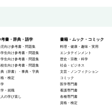
参考書・辞典・語学
書籍・ムック・コミック
幼児向け参考書・問題集
料理・健康・趣味・実用
小学生向け参考書・問題集
エンタテインメント
中学生向け参考書・問題集
歴史・宗教・科学
高校生向け参考書・問題集
社会・ビジネス
辞典（辞書）・事典・字典
文芸・ノンフィクション
資格・検定
コミック
語学
医学専門書
進学・就職
看護専門書
大人の学び直し
各種専門書
資格・検定