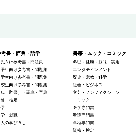
参考書・辞典・語学
書籍・ムック・コミック
幼児向け参考書・問題集
料理・健康・趣味・実用
小学生向け参考書・問題集
エンタテインメント
中学生向け参考書・問題集
歴史・宗教・科学
高校生向け参考書・問題集
社会・ビジネス
辞典（辞書）・事典・字典
文芸・ノンフィクション
資格・検定
コミック
語学
医学専門書
進学・就職
看護専門書
大人の学び直し
各種専門書
資格・検定