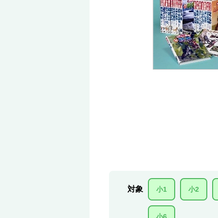
対象
小1
小2
小6