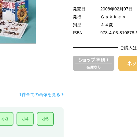
発売日
2008年02月07日
発行
Ｇａｋｋｅｎ
判型
Ａ４変
ISBN
978-4-05-810878-
ご購入は
1件全ての画像を見る
小3
小4
小5