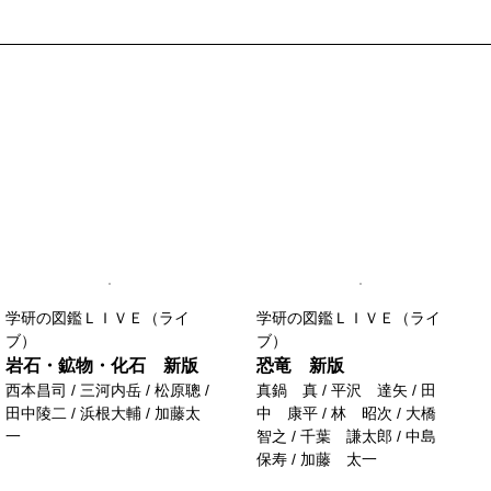
学研の図鑑ＬＩＶＥ（ライ
学研の図鑑ＬＩＶＥ（ライ
ブ）
ブ）
岩石・鉱物・化石 新版
恐竜 新版
西本昌司 / 三河内岳 / 松原聰 /
真鍋 真 / 平沢 達矢 / 田
田中陵二 / 浜根大輔 / 加藤太
中 康平 / 林 昭次 / 大橋
一
智之 / 千葉 謙太郎 / 中島
保寿 / 加藤 太一